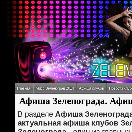
Главная
Мисс Зеленоград 2014
Афиша клубов
Новости клуб
Афиша Зеленограда. Афиш
В разделе
Афиша Зеленоград
актуальная афиша клубов Зе
Зеленограда
- один из главных