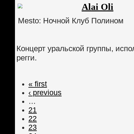
Alai Oli
Mesto: Ночной Клуб Полином
Концерт уральской группы, исп
регги.
« first
‹ previous
…
21
22
23