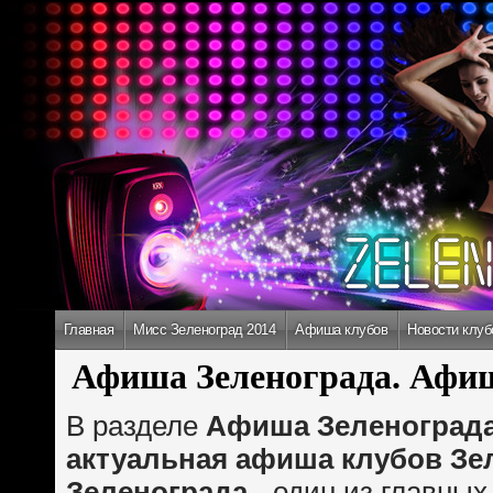
Главная
Мисс Зеленоград 2014
Афиша клубов
Новости клуб
Афиша Зеленограда. Афиш
В разделе
Афиша Зеленоград
актуальная афиша клубов Зе
Зеленограда
- один из главных