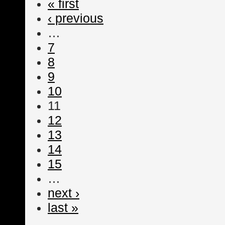
« first
‹ previous
…
7
8
9
10
11
12
13
14
15
…
next ›
last »