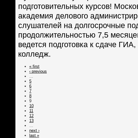
подготовительных курсов! Моско
академия делового администрир
слушателей на долгосрочные по
продолжительностью 7,5 месяцев
ведется подготовка к сдаче ГИА,
колледж.
« first
‹ previous
…
5
6
7
8
9
10
11
12
13
…
next ›
last »