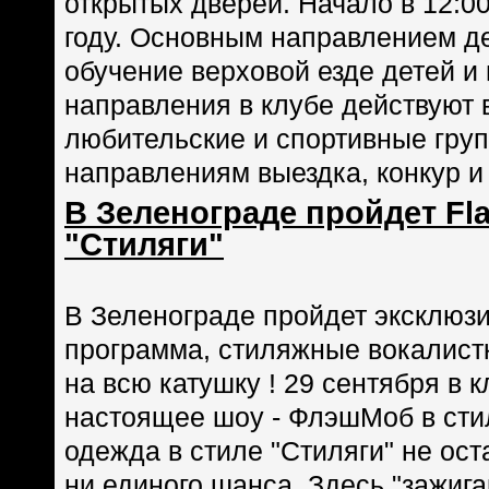
открытых дверей. Начало в 12:00
году. Основным направлением де
обучение верховой езде детей и 
направления в клубе действуют 
любительские и спортивные груп
направлениям выездка, конкур и
В Зеленограде пройдет Fl
"Стиляги"
В Зеленограде пройдет эксклюз
программа, стиляжные вокалистк
на всю катушку ! 29 сентября в 
настоящее шоу - ФлэшМоб в стил
одежда в стиле "Стиляги" не ос
ни единого шанса. Здесь "зажигаю